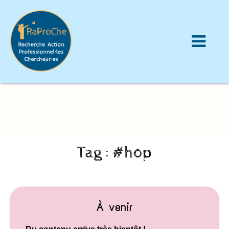
Tag : #hop
À venir