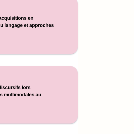
acquisitions en
du langage et approches
iscursifs lors
es multimodales au