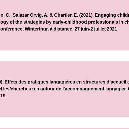
on, C., Salazar Orvig, A. & Chartier, E. (2021). Engaging childr
logy of the strategies by early-childhood professionals in c
Conference
, Winterthur, à distance, 27 juin-2 juillet 2021
9). Effets des pratiques langagières en structures d’accueil co
el.les/chercheur.es autour de l’accompagnement langagier.
019.