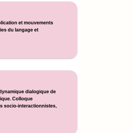
mplication et mouvements
ies du langage et
 : dynamique dialogique de
ique. C
olloque
s socio-interactionnistes
,