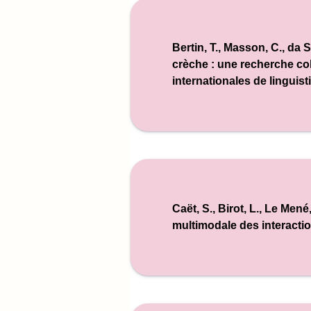
Bertin, T., Masson, C., da 
crèche : une recherche col
internationales de linguis
Caët, S., Birot, L., Le Men
multimodale des interacti